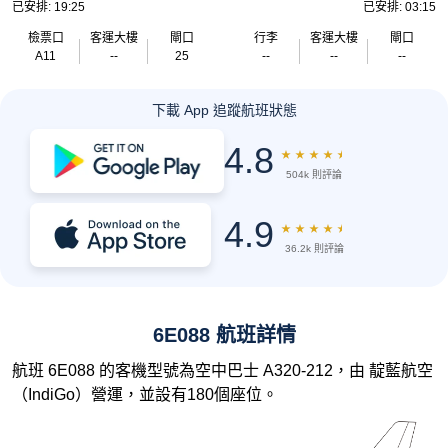
已安排: 19:25
已安排: 03:15
檢票口
客運大樓
閘口
行李
客運大樓
閘口
A11
--
25
--
--
--
下載 App 追蹤航班狀態
4.8
★
★
★
★
★
504k 則評論
4.9
★
★
★
★
★
36.2k 則評論
6E088 航班詳情
航班 6E088 的客機型號為空中巴士 A320-212，由 靛藍航空
（IndiGo）營運，並設有180個座位。