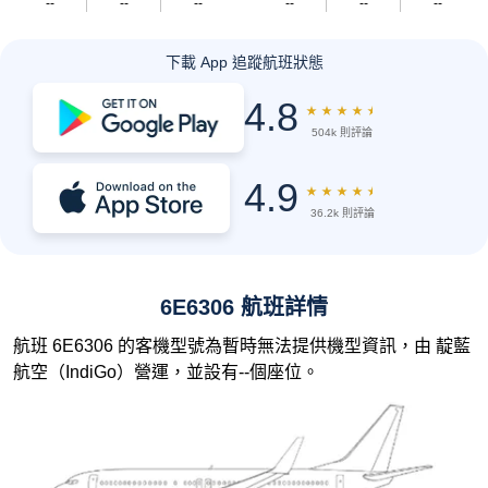
--
--
--
--
--
--
下載 App 追蹤航班狀態
4.8
★
★
★
★
★
504k 則評論
4.9
★
★
★
★
★
36.2k 則評論
6E6306 航班詳情
航班 6E6306 的客機型號為暫時無法提供機型資訊，由 靛藍
航空（IndiGo）營運，並設有--個座位。