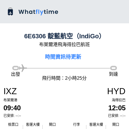
6E6306 靛藍航空（IndiGo）
布萊爾港飛海得拉巴航班
時間資訊待更新
出發
到達
飛行時間：2小時25分
IXZ
HYD
布萊爾港
海得拉巴
09:40
12:05
已安排: --:--
已安排: --:--
檢票口
客運大樓
閘口
行李
客運大樓
閘口