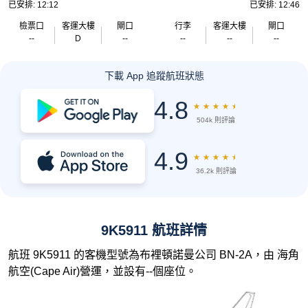
已安排: 12:12
已安排: 12:46
檢票口
客運大樓
閘口
行李
客運大樓
閘口
--
D
--
--
--
--
下載 App 追蹤航班狀態
4.8
★
★
★
★
★
504k 則評論
4.9
★
★
★
★
★
36.2k 則評論
9K5911 航班詳情
航班 9K5911 的客機型號為布裡頓諾曼公司 BN-2A，由 海角
航空(Cape Air)營運，並設有--個座位。