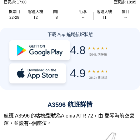
已安排: 17:00
已安排: 18:05
檢票口
客運大樓
閘口
行李
客運大樓
閘口
22-28
T2
8
--
T1
--
下載 App 追蹤航班狀態
4.8
★
★
★
★
★
504k 則評論
4.9
★
★
★
★
★
36.2k 則評論
A3596 航班詳情
航班 A3596 的客機型號為Alenia ATR 72，由 愛琴海航空營
運，並設有--個座位。