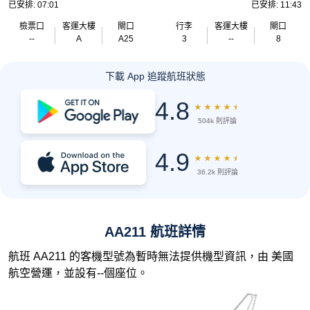
已安排: 07:01
已安排: 11:43
檢票口
客運大樓
閘口
行李
客運大樓
閘口
--
A
A25
3
--
8
下載 App 追蹤航班狀態
4.8
★
★
★
★
★
504k 則評論
4.9
★
★
★
★
★
36.2k 則評論
AA211 航班詳情
航班 AA211 的客機型號為暫時無法提供機型資訊，由 美國
航空營運，並設有--個座位。