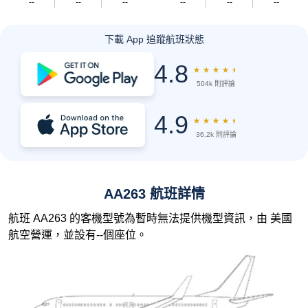
--
--
--
--
--
--
下載 App 追蹤航班狀態
4.8
★
★
★
★
★
504k 則評論
4.9
★
★
★
★
★
36.2k 則評論
AA263 航班詳情
航班 AA263 的客機型號為暫時無法提供機型資訊，由 美國
航空營運，並設有--個座位。