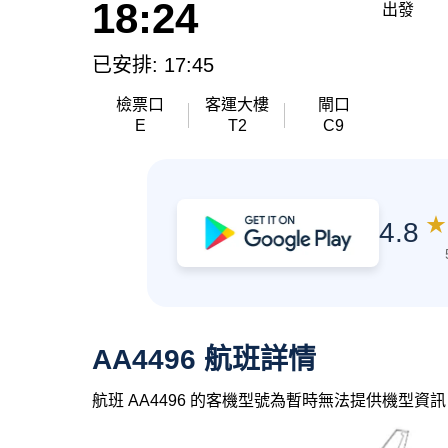
18:24
出發
已安排: 17:45
檢票口
客運大樓
閘口
E
T2
C9
★
4.8
AA4496 航班詳情
航班 AA4496 的客機型號為暫時無法提供機型資