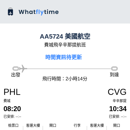
AA5724 美國航空
費城飛辛辛那提航班
時間資訊待更新
出發
到達
飛行時間：2小時14分
PHL
CVG
費城
辛辛那提
08:20
10:34
已安排: --:--
已安排: --:--
檢票口
客運大樓
閘口
行李
客運大樓
閘口