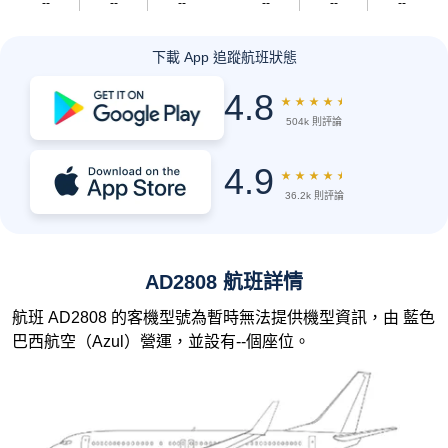
--
--
--
--
--
--
下載 App 追蹤航班狀態
4.8
★
★
★
★
★
504k 則評論
4.9
★
★
★
★
★
36.2k 則評論
AD2808 航班詳情
航班 AD2808 的客機型號為暫時無法提供機型資訊，由 藍色
巴西航空（Azul）營運，並設有--個座位。