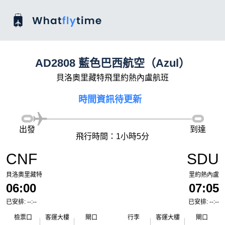
AD2808 藍色巴西航空（Azul）
貝洛奧里藏特飛里約熱內盧航班
時間資訊待更新
出發
到達
飛行時間：1小時5分
CNF
SDU
貝洛奧里藏特
里約熱內盧
06:00
07:05
已安排: --:--
已安排: --:--
檢票口
客運大樓
閘口
行李
客運大樓
閘口