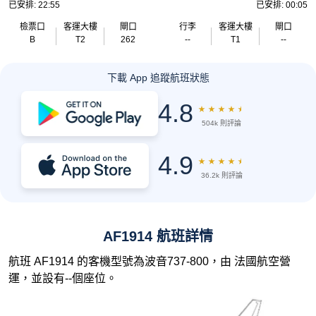
已安排: 22:55
已安排: 00:05
檢票口
客運大樓
閘口
行李
客運大樓
閘口
B
T2
262
--
T1
--
下載 App 追蹤航班狀態
4.8
★
★
★
★
★
504k 則評論
4.9
★
★
★
★
★
36.2k 則評論
AF1914 航班詳情
航班 AF1914 的客機型號為波音737-800，由 法國航空營
運，並設有--個座位。