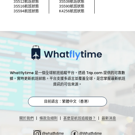
3S512航班狀態
3S538航班狀態
3S516航班狀態
3S590航班狀態
3S594航班狀態
K4256航班狀態
Whatflytime 是一個全球航班追蹤平台，透過 Trip.com 提供的可靠數
據，實時更新航班狀態。平台支援多語言並覆蓋全球，是您掌握最新航班
資訊的可信來源。
目前語言：繁體中文（香港）
|
|
|
關於我們
條款及細則
甚麼是航班追蹤器？
最新消息
@whatflytime
@Whatflytime