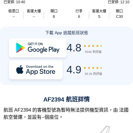
已安排: 10:40
已安排: 12:10
檢票口
客運大樓
閘口
行李
客運大樓
閘口
--
--
8
6
S
C30
下載 App 追蹤航班狀態
4.8
★
★
★
★
★
504k 則評論
4.9
★
★
★
★
★
36.2k 則評論
AF2394 航班詳情
航班 AF2394 的客機型號為暫時無法提供機型資訊，由 法國
航空營運，並設有--個座位。