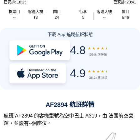
已安排: 18:25
已安排: 23:41
檢票口
客運大樓
閘口
行李
客運大樓
閘口
--
T3
24
5
--
B46
下載 App 追蹤航班狀態
4.8
★
★
★
★
★
504k 則評論
4.9
★
★
★
★
★
36.2k 則評論
AF2894 航班詳情
航班 AF2894 的客機型號為空中巴士 A319，由 法國航空營
運，並設有--個座位。