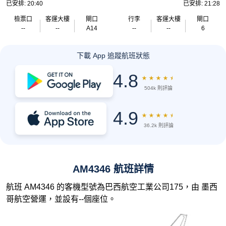
已安排: 20:40
已安排: 21:28
檢票口
客運大樓
閘口
行李
客運大樓
閘口
--
--
A14
--
--
6
下載 App 追蹤航班狀態
4.8
★
★
★
★
★
504k 則評論
4.9
★
★
★
★
★
36.2k 則評論
AM4346 航班詳情
航班 AM4346 的客機型號為巴西航空工業公司175，由 墨西
哥航空營運，並設有--個座位。