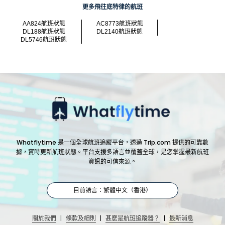
更多飛往底特律的航班
AA824航班狀態
AC8773航班狀態
DL188航班狀態
DL2140航班狀態
DL5746航班狀態
Whatflytime 是一個全球航班追蹤平台，透過 Trip.com 提供的可靠數
據，實時更新航班狀態。平台支援多語言並覆蓋全球，是您掌握最新航班
資訊的可信來源。
目前語言：繁體中文（香港）
|
|
|
關於我們
條款及細則
甚麼是航班追蹤器？
最新消息