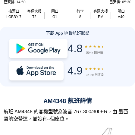
已安排: 14:50
已安排: 05:30
檢票口
客運大樓
閘口
行李
客運大樓
閘口
LOBBY 7
T2
G1
8
EM
A40
下載 App 追蹤航班狀態
4.8
★
★
★
★
★
504k 則評論
4.9
★
★
★
★
★
36.2k 則評論
AM4348 航班詳情
航班 AM4348 的客機型號為波音 767-300/300ER，由 墨西
哥航空營運，並設有--個座位。