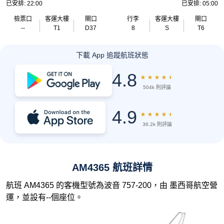
已安排: 22:00
已安排: 05:00
檢票口
客運大樓
閘口
行李
客運大樓
閘口
--
T1
D37
8
S
T6
下載 App 追蹤航班狀態
4.8
★
★
★
★
★
504k 則評論
4.9
★
★
★
★
★
36.2k 則評論
AM4365 航班詳情
航班 AM4365 的客機型號為波音 757-200，由 墨西哥航空營
運，並設有--個座位。