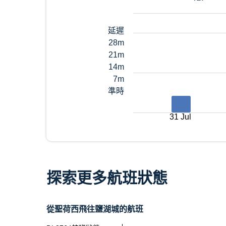
延遲
28m
21m
14m
7m
準時
31 Jul
探索更多航班狀態
從聖荷西飛往鹽湖城的航班