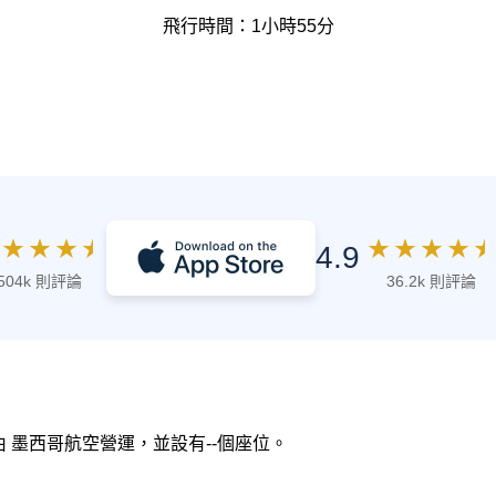
飛行時間：1小時55分
★
★
★
★
★
★
★
★
★
4.9
504k 則評論
36.2k 則評論
0，由 墨西哥航空營運，並設有--個座位。