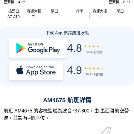
已安排: 14:25
已安排: 18:27
檢票口
客運大樓
閘口
行李
客運大樓
閘口
A7-A10
T1
--
--
I
--
下載 App 追蹤航班狀態
4.8
★
★
★
★
★
504k 則評論
4.9
★
★
★
★
★
36.2k 則評論
AM4675 航班詳情
航班 AM4675 的客機型號為波音737-800，由 墨西哥航空營
運，並設有--個座位。