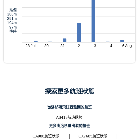
延遲
388m
291m
194m
97m
準時
28 Jul
30
31
2
3
4
6 Aug
探索更多航班狀態
從洛杉磯飛往西雅圖的航班
AS419航班狀態
更多由洛杉磯出發的航班
CA988航班狀態
CX7685航班狀態