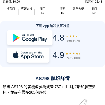
已安排: 10:00
已安排: 12:48
檢票口
客運大樓
閘口
行李
客運大樓
閘口
--
T6
67
16
--
N8
下載 App 追蹤航班狀態
4.8
★
★
★
★
★
504k 則評論
4.9
★
★
★
★
★
36.2k 則評論
AS798 航班詳情
航班 AS798 的客機型號為波音 737，由 阿拉斯加航空營
運，並設有最多205個座位。