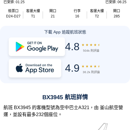
已安排: 01:25
已安排: 06:25
檢票口
客運大樓
閘口
行李
客運大樓
閘口
D24-D27
T1
21
16
T2
285
下載 App 追蹤航班狀態
4.8
★
★
★
★
★
504k 則評論
4.9
★
★
★
★
★
36.2k 則評論
BX3945 航班詳情
航班 BX3945 的客機型號為空中巴士A321，由 釜山航空營
運，並設有最多232個座位。