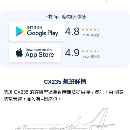
--
--
--
--
--
--
下載 App 追蹤航班狀態
4.8
★
★
★
★
★
504k 則評論
4.9
★
★
★
★
★
36.2k 則評論
CX235 航班詳情
航班 CX235 的客機型號為暫時無法提供機型資訊，由 國泰
航空營運，並設有--個座位。