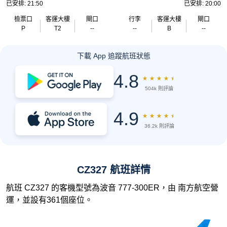
已安排: 21:50
已安排: 20:00
檢票口
客運大樓
閘口
行李
客運大樓
閘口
P
T2
--
--
B
--
下載 App 追蹤航班狀態
4.8
★
★
★
★
★
504k 則評論
4.9
★
★
★
★
★
36.2k 則評論
CZ327 航班詳情
航班 CZ327 的客機型號為波音 777-300ER，由 南方航空營
運，並設有361個座位。