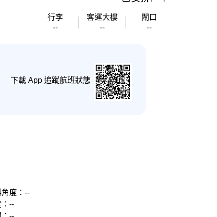
行李
客運大樓
閘口
--
--
--
下載 App 追蹤航班狀態
角度：--
：--
：--