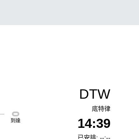
DTW
底特律
14:39
到達
已安排: --:--