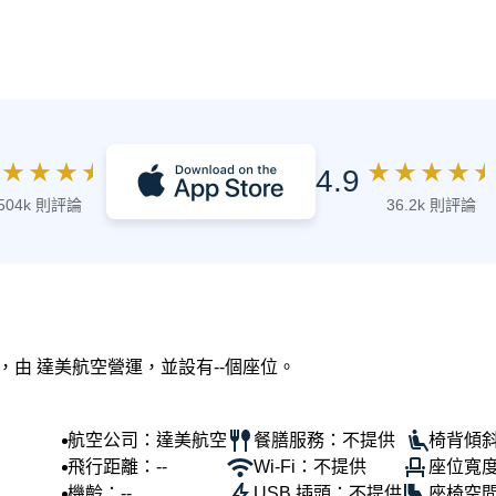
★
★
★
★
★
★
★
★
★
4.9
504k 則評論
36.2k 則評論
訊，由 達美航空營運，並設有--個座位。
航空公司：達美航空
餐膳服務：不提供
椅背傾斜
飛行距離：--
Wi-Fi：不提供
座位寬度
機齡：--
USB 插頭：不提供
座椅空間