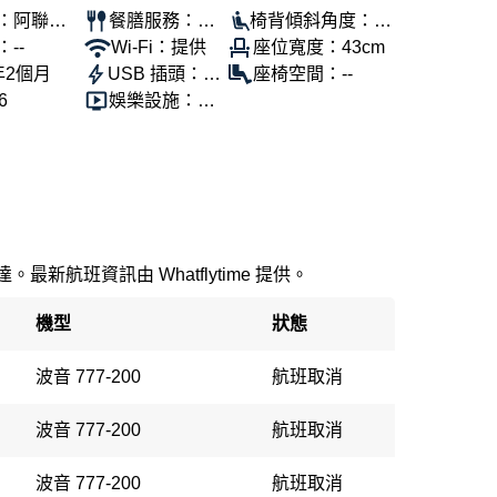
：阿聯酋
餐膳服務：提
椅背傾斜角度：11
--
供
Wi-Fi：提供
0°
座位寬度：43cm
年2個月
USB 插頭：提
座椅空間：--
6
供
娛樂設施：提
供
最新航班資訊由 Whatflytime 提供。
機型
狀態
波音 777-200
航班取消
波音 777-200
航班取消
波音 777-200
航班取消