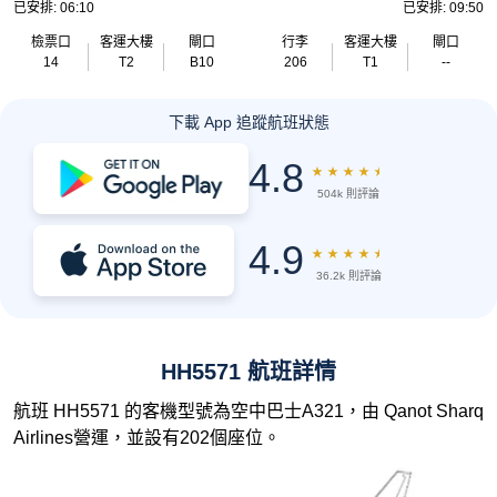
已安排: 06:10
已安排: 09:50
檢票口
客運大樓
閘口
行李
客運大樓
閘口
14
T2
B10
206
T1
--
下載 App 追蹤航班狀態
4.8
★
★
★
★
★
504k 則評論
4.9
★
★
★
★
★
36.2k 則評論
HH5571 航班詳情
航班 HH5571 的客機型號為空中巴士A321，由 Qanot Sharq
Airlines營運，並設有202個座位。