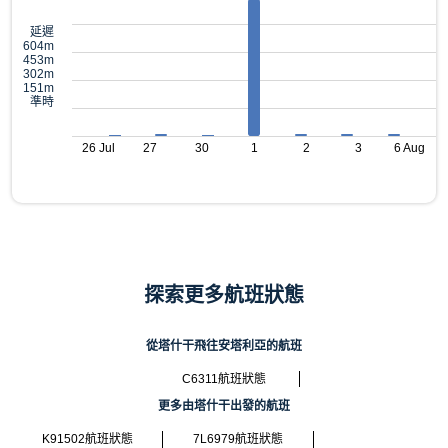
延遲
604m
453m
302m
151m
準時
26 Jul
27
30
1
2
3
6 Aug
探索更多航班狀態
從塔什干飛往安塔利亞的航班
C6311航班狀態
更多由塔什干出發的航班
K91502航班狀態
7L6979航班狀態