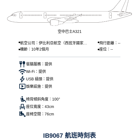
空中巴士A321
航空公司：伊比利亞航空（西班牙國家航
飛行距離：--
機齡：10年2個月
座位：--
空）
餐膳服務：提供
Wi-Fi：提供
USB 插頭：提供
娛樂設施：提供
椅背傾斜角度：100°
座位寬度：43cm
座椅空間：76cm
IB9067 航班時刻表