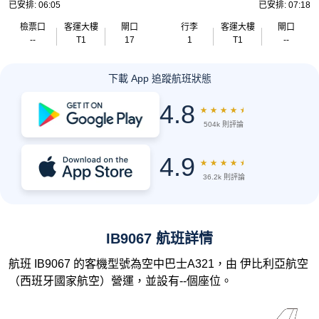
已安排: 06:05
已安排: 07:18
檢票口
客運大樓
閘口
行李
客運大樓
閘口
--
T1
17
1
T1
--
下載 App 追蹤航班狀態
4.8
★
★
★
★
★
504k 則評論
4.9
★
★
★
★
★
36.2k 則評論
IB9067 航班詳情
航班 IB9067 的客機型號為空中巴士A321，由 伊比利亞航空
（西班牙國家航空）營運，並設有--個座位。