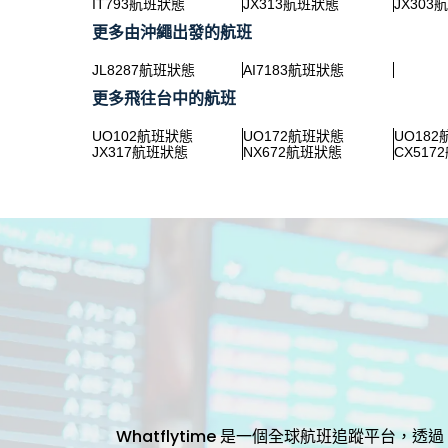
IT793航班狀態
JX313航班狀態
JX303
更多由沖繩出發的航班
JL8287航班狀態
AI7183航班狀態
更多飛往台中的航班
UO102航班狀態
UO172航班狀態
UO18
JX317航班狀態
NX672航班狀態
CX517
Whatflytime 是一個全球航班追蹤平台