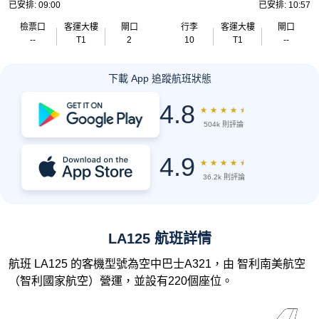
已安排: 09:00
已安排: 10:57
檢票口
客運大樓
閘口
行李
客運大樓
閘口
--
T1
2
10
T1
--
下載 App 追蹤航班狀態
4.8
★
★
★
★
★
504k 則評論
4.9
★
★
★
★
★
36.2k 則評論
LA125 航班詳情
航班 LA125 的客機型號為空中巴士A321，由 智利南美航空
（智利國家航空）營運，並設有220個座位。