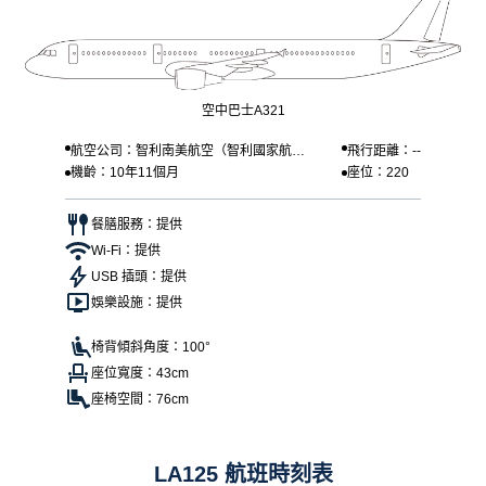
空中巴士A321
航空公司：智利南美航空（智利國家航空
飛行距離：--
機齡：10年11個月
座位：220
）
餐膳服務：提供
Wi-Fi：提供
USB 插頭：提供
娛樂設施：提供
椅背傾斜角度：100°
座位寬度：43cm
座椅空間：76cm
LA125 航班時刻表