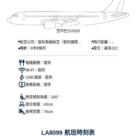
空中巴士A320
航空公司：智利南美航空（智利國家航
飛行距離：--
機齡：6年8個月
座位：最多222
空）
餐膳服務：提供
Wi-Fi：提供
USB 插頭：提供
娛樂設施：提供
椅背傾斜角度：100°
座位寬度：43cm
座椅空間：76cm
LA8099 航班時刻表