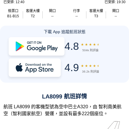
已安排: 12:40
已安排: 19:30
檢票口
客運大樓
閘口
行李
客運大樓
閘口
B1-B15
T2
--
--
T3
--
下載 App 追蹤航班狀態
4.8
★
★
★
★
★
504k 則評論
4.9
★
★
★
★
★
36.2k 則評論
LA8099 航班詳情
航班 LA8099 的客機型號為空中巴士A320，由 智利南美航
空（智利國家航空）營運，並設有最多222個座位。