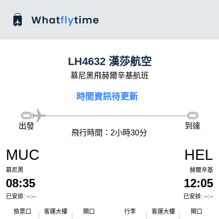
LH4632 漢莎航空
慕尼黑飛赫爾辛基航班
時間資訊待更新
出發
到達
飛行時間：2小時30分
MUC
HEL
慕尼黑
赫爾辛基
08:35
12:05
已安排: --:--
已安排: --:--
檢票口
客運大樓
閘口
行李
客運大樓
閘口