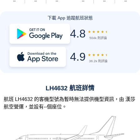
--
--
--
--
--
--
下載 App 追蹤航班狀態
4.8
★
★
★
★
★
504k 則評論
4.9
★
★
★
★
★
36.2k 則評論
LH4632 航班詳情
航班 LH4632 的客機型號為暫時無法提供機型資訊，由 漢莎
航空營運，並設有--個座位。