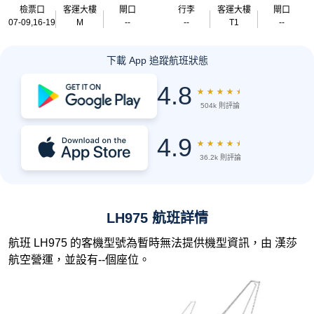
檢票口
客運大樓
閘口
行李
客運大樓
閘口
07-09,16-19
M
--
--
T1
--
下載 App 追蹤航班狀態
4.8
★
★
★
★
★
504k 則評論
4.9
★
★
★
★
★
36.2k 則評論
LH975 航班詳情
航班 LH975 的客機型號為暫時無法提供機型資訊，由 漢莎
航空營運，並設有--個座位。