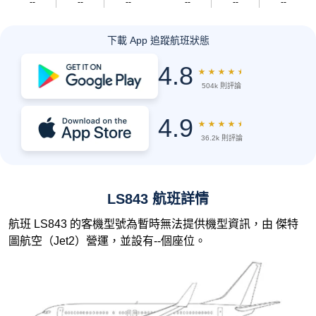
--
--
--
--
--
--
下載 App 追蹤航班狀態
4.8
★
★
★
★
★
504k 則評論
4.9
★
★
★
★
★
36.2k 則評論
LS843 航班詳情
航班 LS843 的客機型號為暫時無法提供機型資訊，由 傑特
圖航空（Jet2）營運，並設有--個座位。