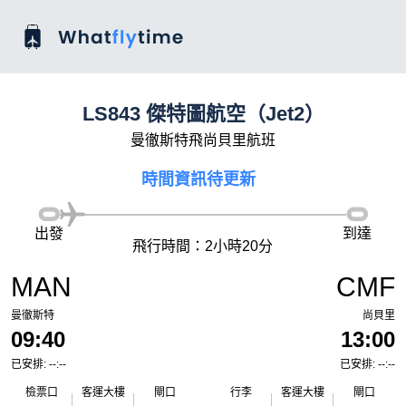
LS843 傑特圖航空（Jet2）
曼徹斯特飛尚貝里航班
時間資訊待更新
出發
到達
飛行時間：2小時20分
MAN
CMF
曼徹斯特
尚貝里
09:40
13:00
已安排: --:--
已安排: --:--
檢票口
客運大樓
閘口
行李
客運大樓
閘口