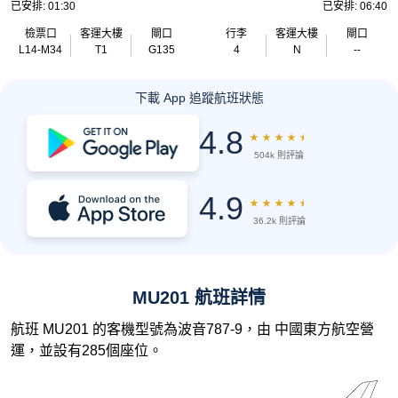
已安排: 01:30
已安排: 06:40
檢票口
客運大樓
閘口
行李
客運大樓
閘口
L14-M34
T1
G135
4
N
--
下載 App 追蹤航班狀態
4.8
★
★
★
★
★
504k 則評論
4.9
★
★
★
★
★
36.2k 則評論
MU201 航班詳情
航班 MU201 的客機型號為波音787-9，由 中國東方航空營
運，並設有285個座位。