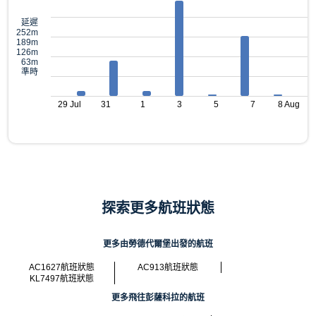
延遲
252m
189m
126m
63m
準時
29 Jul
31
1
3
5
7
8 Aug
探索更多航班狀態
更多由勞德代爾堡出發的航班
AC1627航班狀態
AC913航班狀態
KL7497航班狀態
更多飛往彭薩科拉的航班