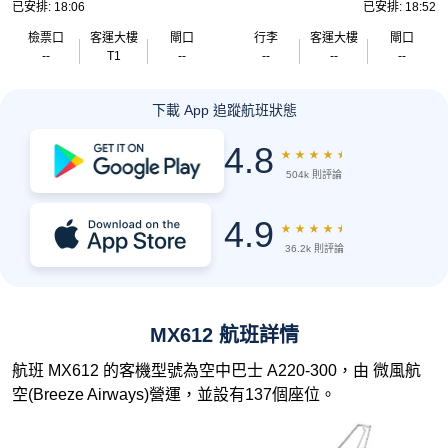
已安排: 18:06
已安排: 18:52
檢票口
客運大樓
閘口
行李
客運大樓
閘口
--
T1
--
--
--
--
下載 App 追蹤航班狀態
4.8
★
★
★
★
★
504k 則評論
4.9
★
★
★
★
★
36.2k 則評論
MX612 航班詳情
航班 MX612 的客機型號為空中巴士 A220-300，由 微風航
空(Breeze Airways)營運，並設有137個座位。