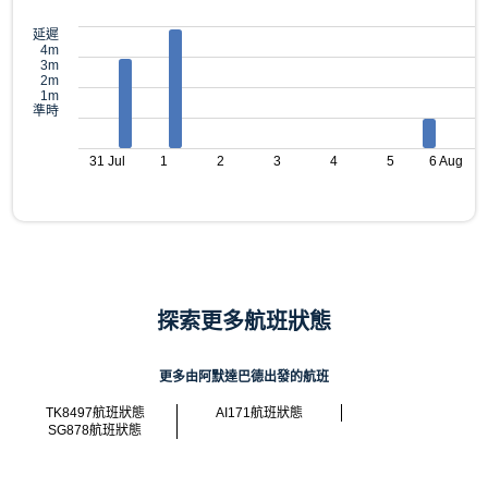
延遲
4m
3m
2m
1m
準時
31 Jul
1
2
3
4
5
6 Aug
探索更多航班狀態
更多由阿默達巴德出發的航班
TK8497航班狀態
AI171航班狀態
SG878航班狀態