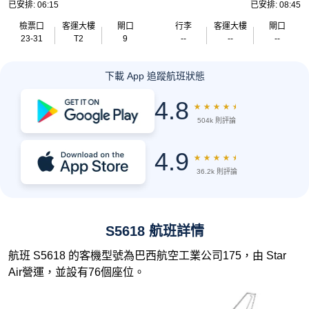
已安排: 06:15
已安排: 08:45
檢票口
客運大樓
閘口
行李
客運大樓
閘口
23-31
T2
9
--
--
--
下載 App 追蹤航班狀態
4.8
★
★
★
★
★
504k 則評論
4.9
★
★
★
★
★
36.2k 則評論
S5618 航班詳情
航班 S5618 的客機型號為巴西航空工業公司175，由 Star
Air營運，並設有76個座位。