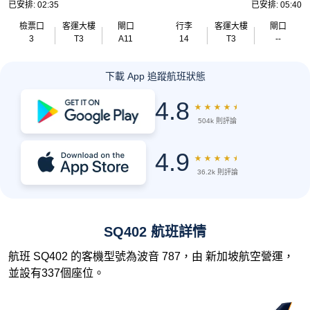
已安排: 02:35
已安排: 05:40
檢票口
客運大樓
閘口
行李
客運大樓
閘口
3
T3
A11
14
T3
--
下載 App 追蹤航班狀態
4.8
★
★
★
★
★
504k 則評論
4.9
★
★
★
★
★
36.2k 則評論
SQ402 航班詳情
航班 SQ402 的客機型號為波音 787，由 新加坡航空營運，
並設有337個座位。