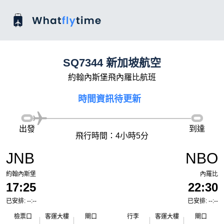
SQ7344 新加坡航空
約翰內斯堡飛內羅比航班
時間資訊待更新
出發
到達
飛行時間：4小時5分
JNB
NBO
約翰內斯堡
內羅比
17:25
22:30
已安排: --:--
已安排: --:--
檢票口
客運大樓
閘口
行李
客運大樓
閘口