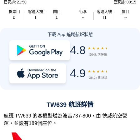
已安排: 21:50
已安排: 00:15
檢票口
客運大樓
閘口
行李
客運大樓
閘口
D
I
1
--
T1
--
下載 App 追蹤航班狀態
4.8
★
★
★
★
★
504k 則評論
4.9
★
★
★
★
★
36.2k 則評論
TW639 航班詳情
航班 TW639 的客機型號為波音737-800，由 德威航空營
運，並設有189個座位。