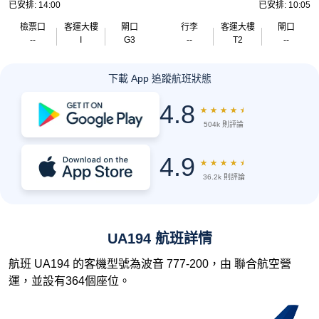
已安排: 14:00
已安排: 10:05
檢票口
客運大樓
閘口
行李
客運大樓
閘口
--
I
G3
--
T2
--
下載 App 追蹤航班狀態
4.8
★
★
★
★
★
504k 則評論
4.9
★
★
★
★
★
36.2k 則評論
UA194 航班詳情
航班 UA194 的客機型號為波音 777-200，由 聯合航空營
運，並設有364個座位。