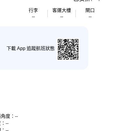
行李
客運大樓
閘口
--
--
--
下載 App 追蹤航班狀態
角度：--
：--
：--