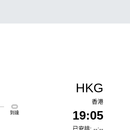
HKG
香港
19:05
到達
已安排: --:--