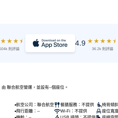
★
★
★
★
★
★
★
★
★
4.9
504k 則評論
36.2k 則評論
，由 聯合航空營運，並設有--個座位。
航空公司：聯合航空
餐膳服務：不提供
椅背傾斜
飛行距離：--
Wi-Fi：不提供
座位寬度
機齡：--
USB 插頭：不提供
座椅空間