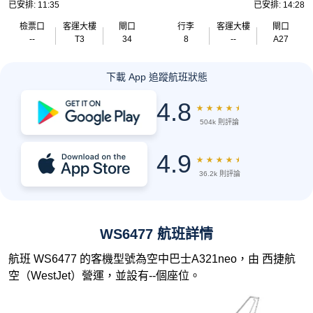
已安排: 11:35
已安排: 14:28
檢票口
客運大樓
閘口
行李
客運大樓
閘口
--
T3
34
8
--
A27
下載 App 追蹤航班狀態
4.8
★
★
★
★
★
504k 則評論
4.9
★
★
★
★
★
36.2k 則評論
WS6477 航班詳情
航班 WS6477 的客機型號為空中巴士A321neo，由 西捷航
空（WestJet）營運，並設有--個座位。