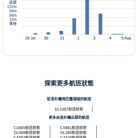
延遲
132m
99m
66m
33m
準時
28 Jul
30
31
2
3
4
5 Aug
探索更多航班狀態
從洛杉磯飛往鹽湖城的航班
DL1487航班狀態
更多由洛杉磯出發的航班
CX885航班狀態
CX881航班狀態
DL089航班狀態
DL280航班狀態
CX883航班狀態
CZ328航班狀態