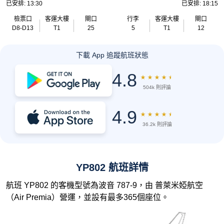
已安排: 13:30
已安排: 18:15
檢票口
客運大樓
閘口
行李
客運大樓
閘口
D8-D13
T1
25
5
T1
12
下載 App 追蹤航班狀態
4.8
★
★
★
★
★
504k 則評論
4.9
★
★
★
★
★
36.2k 則評論
YP802 航班詳情
航班 YP802 的客機型號為波音 787-9，由 普萊米婭航空
（Air Premia）營運，並設有最多365個座位。