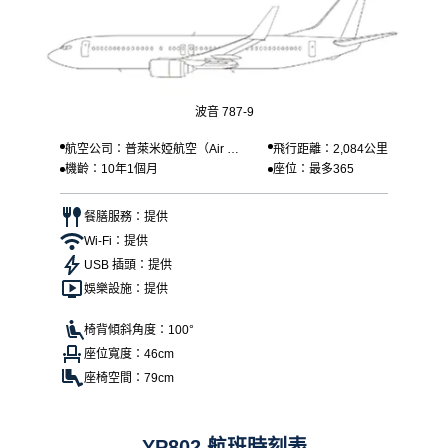
波音 787-9
航空公司：普萊米婭航空（Air Pr
飛行距離：2,084公里
機齡：10年1個月
座位：最多365
emia）
餐膳服務：提供
Wi-Fi：提供
USB 插頭：提供
娛樂設施：提供
椅背傾斜角度：100°
座位寬度：46cm
座椅空間：79cm
YP802 航班時刻表