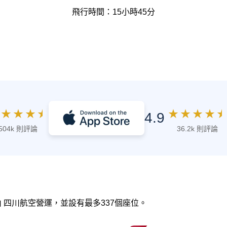
飛行時間：15小時45分
★
★
★
★
★
★
★
★
★
4.9
504k 則評論
36.2k 則評論
0，由 四川航空營運，並設有最多337個座位。