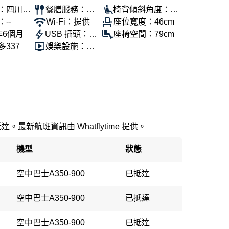
：四川航
餐膳服務：提
椅背傾斜角度：10
--
供
Wi-Fi：提供
0°
座位寬度：46cm
年6個月
USB 插頭：提
座椅空間：79cm
337
供
娛樂設施：提
供
。最新航班資訊由 Whatflytime 提供。
機型
狀態
空中巴士A350-900
已抵達
空中巴士A350-900
已抵達
空中巴士A350-900
已抵達