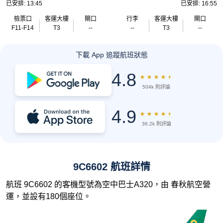
已安排: 13:45
已安排: 16:55
檢票口
客運大樓
閘口
行李
客運大樓
閘口
F11-F14
T3
--
--
T3
--
下載 App 追蹤航班狀態
4.8
★
★
★
★
★
504k 則評論
4.9
★
★
★
★
★
36.2k 則評論
9C6602 航班詳情
航班 9C6602 的客機型號為空中巴士A320，由 春秋航空營
運，並設有180個座位。