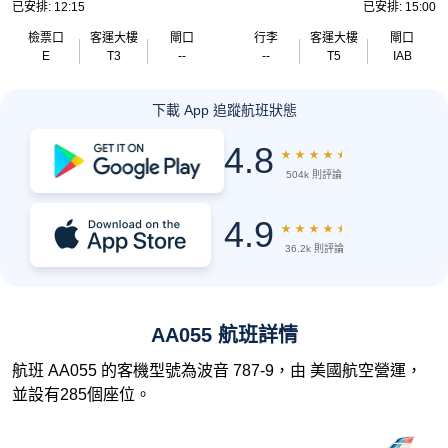
已安排: 12:15
已安排: 15:00
檢票口
客運大樓
閘口
行李
客運大樓
閘口
E
T3
--
--
T5
IAB
下載 App 追蹤航班狀態
4.8
★
★
★
★
★
504k 則評論
4.9
★
★
★
★
★
36.2k 則評論
AA055 航班詳情
航班 AA055 的客機型號為波音 787-9，由 美國航空營運，
並設有285個座位。