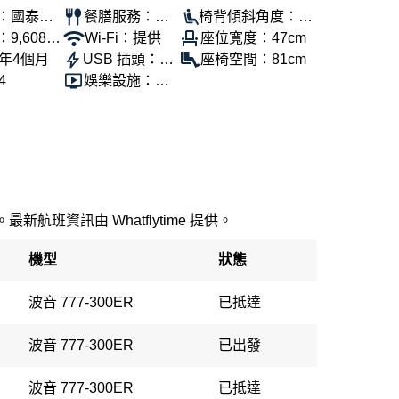
：國泰航
餐膳服務：提
椅背傾斜角度：13
9,608公
供
Wi-Fi：提供
0°
座位寬度：47cm
6年4個月
USB 插頭：提
座椅空間：81cm
4
供
娛樂設施：提
供
新航班資訊由 Whatflytime 提供。
機型
狀態
波音 777-300ER
已抵達
波音 777-300ER
已出發
波音 777-300ER
已抵達