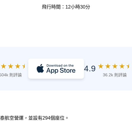
飛行時間：12小時30分
★
★
★
★
★
★
★
★
★
4.9
504k 則評論
36.2k 則評論
由 國泰航空營運，並設有294個座位。