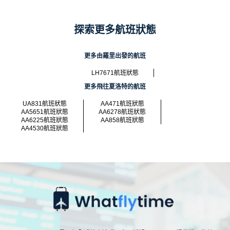
探索更多航班狀態
更多由羅里出發的航班
LH7671航班狀態
更多飛往夏洛特的航班
UA831航班狀態
AA471航班狀態
AA5651航班狀態
AA6278航班狀態
AA6225航班狀態
AA858航班狀態
AA4530航班狀態