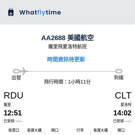
AA2688 美國航空
羅里飛夏洛特航班
時間資訊待更新
出發
到達
飛行時間：1小時11分
RDU
CLT
羅里
夏洛特
12:51
14:02
已安排: --:--
已安排: --:--
檢票口
客運大樓
閘口
行李
客運大樓
閘口