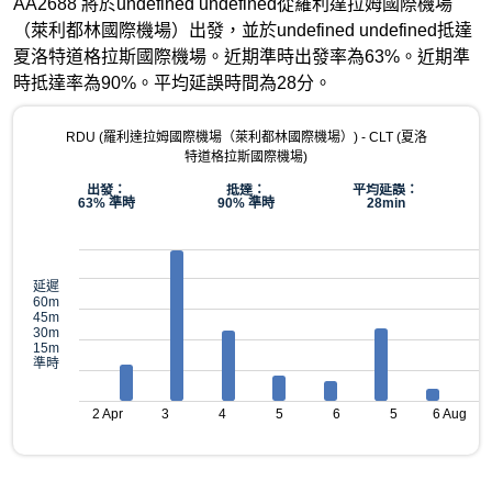
AA2688 將於undefined undefined從羅利達拉姆國際機場
（萊利都林國際機場）出發，並於undefined undefined抵達
夏洛特道格拉斯國際機場。近期準時出發率為63%。近期準
時抵達率為90%。平均延誤時間為28分。
RDU (羅利達拉姆國際機場（萊利都林國際機場）) - CLT (夏洛
特道格拉斯國際機場)
出發：
抵達：
平均延誤：
63% 準時
90% 準時
28min
延遲
60m
45m
30m
15m
準時
2 Apr
3
4
5
6
5
6 Aug