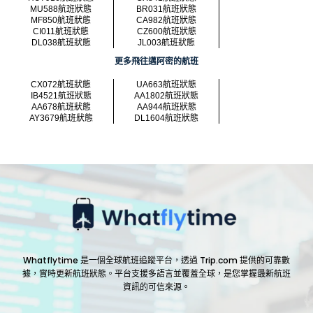
MU588航班狀態
BR031航班狀態
MF850航班狀態
CA982航班狀態
CI011航班狀態
CZ600航班狀態
DL038航班狀態
JL003航班狀態
更多飛往邁阿密的航班
CX072航班狀態
UA663航班狀態
IB4521航班狀態
AA1802航班狀態
AA678航班狀態
AA944航班狀態
AY3679航班狀態
DL1604航班狀態
Whatflytime 是一個全球航班追蹤平台，透過 Trip.com 提供的可靠數
據，實時更新航班狀態。平台支援多語言並覆蓋全球，是您掌握最新航班
資訊的可信來源。