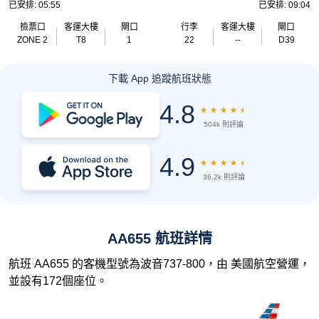
已安排: 05:55
已安排: 09:04
檢票口
客運大樓
閘口
行李
客運大樓
閘口
ZONE 2
T8
1
22
--
D39
下載 App 追蹤航班狀態
4.8
★
★
★
★
★
504k 則評論
4.9
★
★
★
★
★
36.2k 則評論
AA655 航班詳情
航班 AA655 的客機型號為波音737-800，由 美國航空營運，
並設有172個座位。