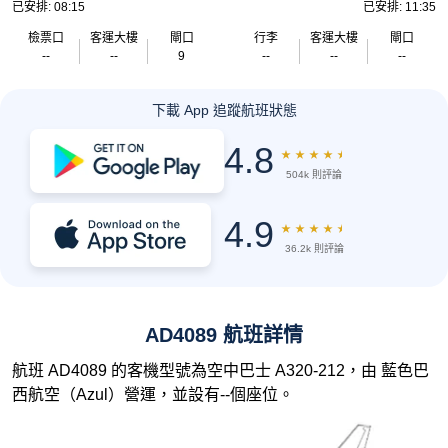
已安排: 08:15
已安排: 11:35
檢票口
客運大樓
閘口
行李
客運大樓
閘口
--
--
9
--
--
--
下載 App 追蹤航班狀態
4.8
★
★
★
★
★
504k 則評論
4.9
★
★
★
★
★
36.2k 則評論
AD4089 航班詳情
航班 AD4089 的客機型號為空中巴士 A320-212，由 藍色巴
西航空（Azul）營運，並設有--個座位。