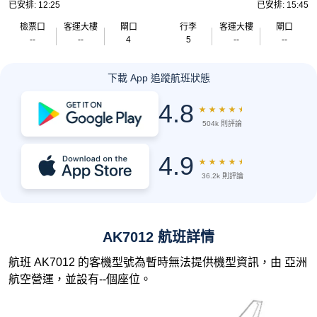
已安排: 12:25
已安排: 15:45
檢票口
客運大樓
閘口
行李
客運大樓
閘口
--
--
4
5
--
--
下載 App 追蹤航班狀態
4.8
★
★
★
★
★
504k 則評論
4.9
★
★
★
★
★
36.2k 則評論
AK7012 航班詳情
航班 AK7012 的客機型號為暫時無法提供機型資訊，由 亞洲
航空營運，並設有--個座位。