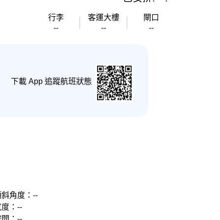
行李
客運大樓
閘口
--
--
--
下載 App 追蹤航班狀態
斜角度：--
度：--
間：--