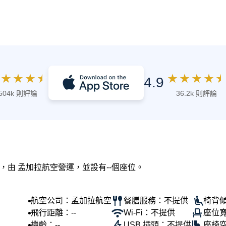
★
★
★
★
★
★
★
★
★
4.9
504k 則評論
36.2k 則評論
訊，由 孟加拉航空營運，並設有--個座位。
航空公司：孟加拉航空
餐膳服務：不提供
椅背傾
飛行距離：--
Wi-Fi：不提供
座位寬
機齡：--
USB 插頭：不提供
座椅空